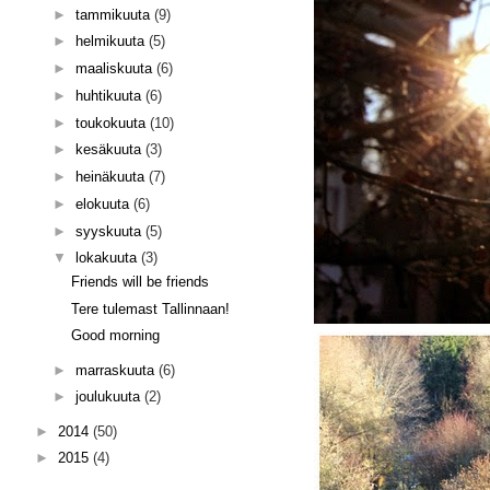
►
tammikuuta
(9)
►
helmikuuta
(5)
►
maaliskuuta
(6)
►
huhtikuuta
(6)
►
toukokuuta
(10)
►
kesäkuuta
(3)
►
heinäkuuta
(7)
►
elokuuta
(6)
►
syyskuuta
(5)
▼
lokakuuta
(3)
Friends will be friends
Tere tulemast Tallinnaan!
Good morning
►
marraskuuta
(6)
►
joulukuuta
(2)
►
2014
(50)
►
2015
(4)