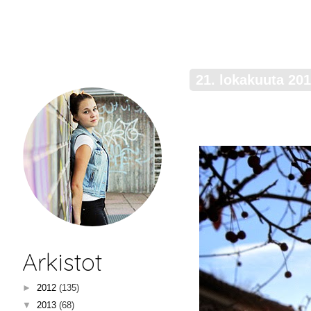
21. lokakuuta 20
Arkistot
►
2012
(135)
▼
2013
(68)