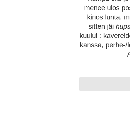
menee ulos pos
kinos lunta, m
sitten jäi
hup
kuului : kaverei
kanssa, perhe-/le