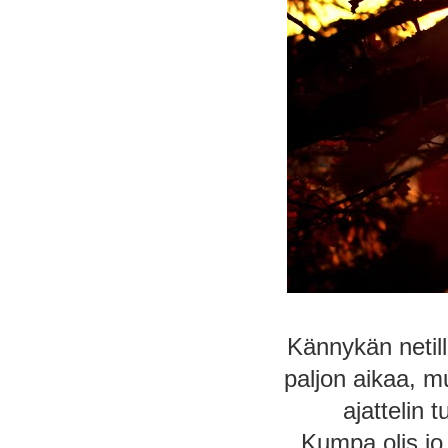
Kännykän netil
paljon aikaa, m
ajattelin 
Kumpa olis jo